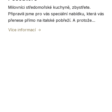
Milovníci středomořské kuchyně, zbystřete.
Připravili jsme pro vás speciální nabídku, která vás
přenese přímo na italské pobřeží. A protože
dobré jídlo chutná nejlépe ve společnosti, vytvořili
Více informací
jsme ji rovnou pro dva.