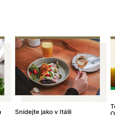
T
a
Snídejte jako v Itálii
O