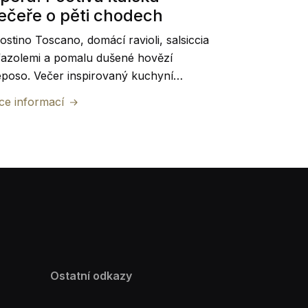
ečeře o pěti chodech
Vánoční svá
ostino Toscano, domácí ravioli, salsiccia
jídla a setk
fazolemi a pomalu dušené hovězí
plánování ná
poso. Večer inspirovaný kuchyní
připravili j
skánska.
Více inform
ce informací
během váno
Ostatní odkazy