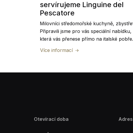
servírujeme Linguine del
Pescatore
Milovníci středomořské kuchyně, zbystře
Připravili jsme pro vás speciální nabídku,
která vás přenese přímo na italské pobřež
A protože dobré jídlo chutná nejlépe ve
Více informací
společnosti, vytvořili jsme ji rovnou pro
dva.
Otevírací doba
Adres