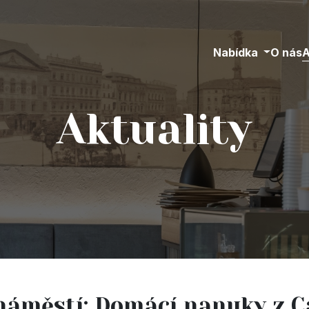
Nabídka
O nás
A
Aktuality
áměstí: Domácí nanuky z C