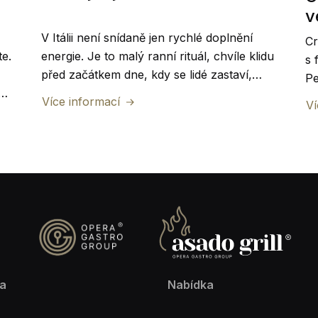
v
V Itálii není snídaně jen rychlé doplnění
Cr
te.
energie. Je to malý ranní rituál, chvíle klidu
s 
před začátkem dne, kdy se lidé zastaví,
Pe
í.
vychutnají si skvělou kávu a něco dobrého
To
Více informací
Ví
k zakousnutí. Přesně tuto atmosféru si
můžete dopřát i v centru města v Caffe
Opera.
a
Nabídka