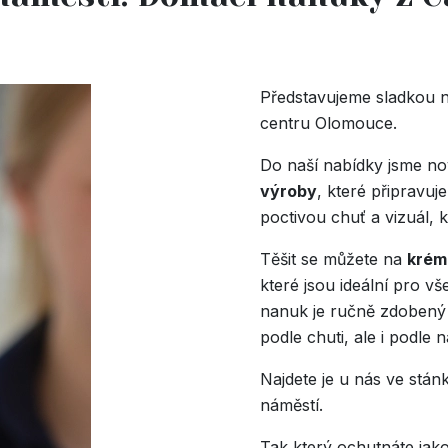
Představujeme sladkou n
centru Olomouce.
Do naší nabídky jsme no
výroby
, které připravuj
poctivou chuť a vizuál, 
Těšit se můžete na
krém
které jsou ideální pro v
nanuk je ručně zdobený a
podle chuti, ale i podle n
Najdete je u nás ve stá
náměstí.
Tak který ochutnáte jak