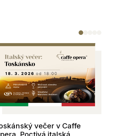
oskánský večer v Caffe
Vánoční
pera. Poctivá italská