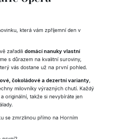
ovinku, která vám zpříjemní den v
vě zařadili
domácí nanuky vlastní
eme s důrazem na kvalitní suroviny,
který vás dostane už na první pohled.
ové, čokoládové a dezertní varianty
,
šechny milovníky výrazných chutí. Každý
 originální, takže si nevybíráte jen
álady.
nku se zmrzlinou přímo na Horním
o první?